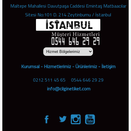
Maltepe Mahallesi Davutpaşa Caddesi Emintaş Matbaacılar
Sitesi No:101 D. 214 Zeytinburnu / İstanbul
Kurumsal
-
Hizmetlerimiz
-
Ürünlerimiz
-
İletişim
0212 511 45 65
-
0544 646 29 29
info@cilginetiket.com