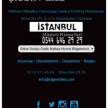
Maltepe Mahallesi Davutpaşa Caddesi Emintaş Matbaacılar
Sitesi No:101 D. 214 Zeytinburnu / İstanbul
Kurumsal
-
Hizmetlerimiz
-
Ürünlerimiz
-
İletişim
0212 511 45 65
-
0544 646 29 29
info@cilginetiket.com