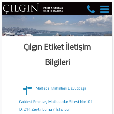
Çılgın Etiket İletişim
Bilgileri
Maltepe Mahallesi Davutpaşa
Caddesi Emintaş Matbaacılar Sitesi No:101
D. 214 Zeytinburnu / İstanbul