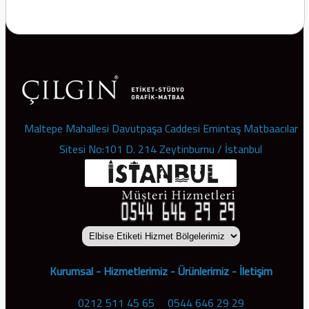
Maltepe Mahallesi Davutpaşa Caddesi Emintaş Matbaacılar
Sitesi No:101 D. 214 Zeytinburnu / İstanbul
Kurumsal
-
Hizmetlerimiz
-
Ürünlerimiz
-
İletişim
0212 511 45 65
-
0544 646 29 29